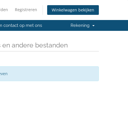
lden
Registreren
Winkelwagen bekijken
 contact op met ons
Rekening
s en andere bestanden
even