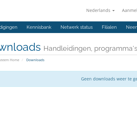
Nederlands
Aanme
digingen
Kennisbank
Netwerk status
Filialen
Neem
wnloads
Handleidingen, programma'
ysteem Home
Downloads
Geen downloads weer te g